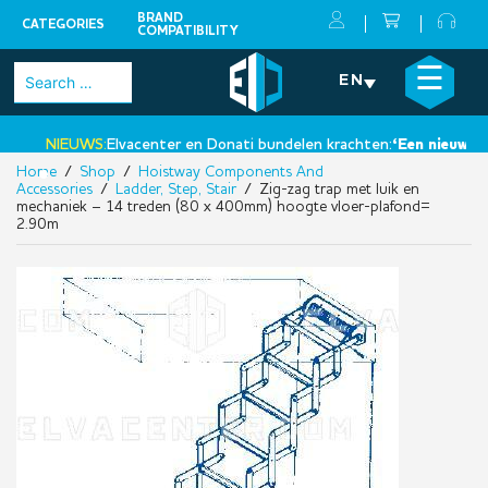
BRAND
CATEGORIES
COMPATIBILITY
Skip
×
☰
Search
EN
to
for:
content
NIEUWS:
Elvacenter en Donati bundelen krachten:
‘Een nieuwe sta
Home
/
Shop
/
Hoistway Components And
•
Accessories
/
Ladder, Step, Stair
/ Zig-zag trap met luik en
mechaniek – 14 treden (80 x 400mm) hoogte vloer-plafond=
2.90m