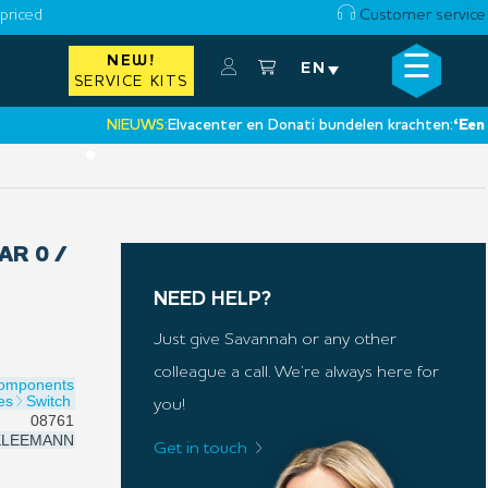
priced
Customer service
☰
NEW!
×
EN
SERVICE KITS
NIEUWS:
Elvacenter en Donati bundelen krachten:
‘Een nieuw
•
R 0 /
NEED HELP?
Just give Savannah or any other
colleague a call. We’re always here for
Components
es
Switch
you!
08761
LEEMANN
Get in touch