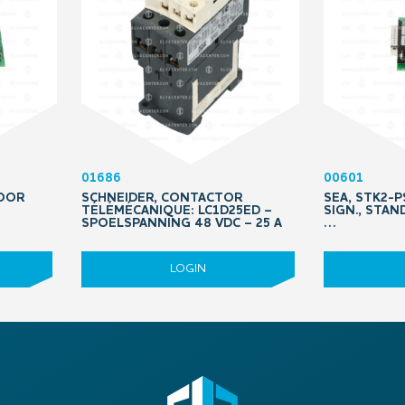
01686
00601
VOOR
SCHNEIDER, CONTACTOR
SEA, STK2-
TÉLÉMÉCANIQUE: LC1D25ED –
SIGN., STAN
SPOELSPANNING 48 VDC – 25 A
…
LOGIN