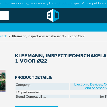
r information
Quick delivery throughout Europe
Competitively 
witch
/ Kleemann, inspectieomschakelaar 0 / 1 voor Ø22
KLEEMANN, INSPECTIEOMSCHAKELAA
1 VOOR Ø22
PRODUCTDETAILS:
Electronic Devices, 
Category:
And Accessori
EC part number:
Brand Compatibility:
for
K