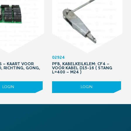
02924
PS – KAART VOOR
PFB, KABELKEILKLEM: CF4 –
D, RICHTING, GONG,
VOOR KABEL D15-16 ( STANG
L=400 – M24 )
LOGIN
LOGIN