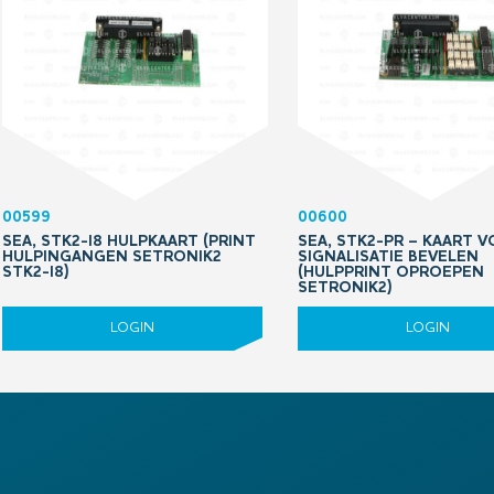
00599
00600
SEA, STK2-I8 HULPKAART (PRINT
SEA, STK2-PR – KAART 
HULPINGANGEN SETRONIK2
SIGNALISATIE BEVELEN
STK2-I8)
(HULPPRINT OPROEPEN
SETRONIK2)
LOGIN
LOGIN