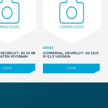
00543
DEURSLOT: AV 20 RB
SCHMERSAL, DEURSLOT: AV 15LK
 GATEN VOORAAN
X=11,5 U45GR.N
LOGIN
LOGIN