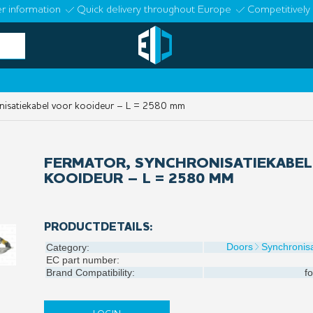
r information
Quick delivery throughout Europe
Competitively 
isatiekabel voor kooideur – L = 2580 mm
FERMATOR, SYNCHRONISATIEKABE
KOOIDEUR – L = 2580 MM
PRODUCTDETAILS:
Doors
Synchronisa
Category:
EC part number:
Brand Compatibility:
fo