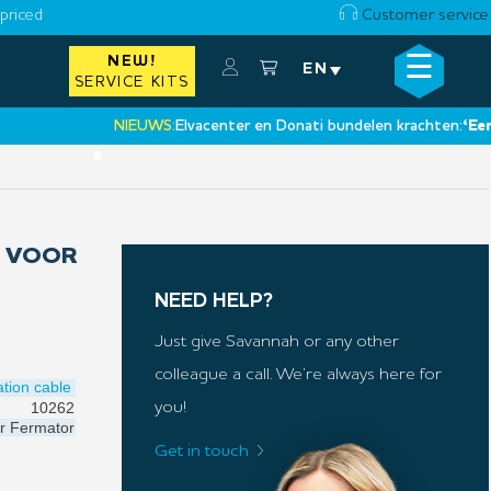
priced
Customer service
☰
NEW!
×
EN
SERVICE KITS
NIEUWS:
Elvacenter en Donati bundelen krachten:
‘Een nieu
•
L VOOR
NEED HELP?
Just give Savannah or any other
colleague a call. We’re always here for
tion cable
10262
you!
r
Fermator
Get in touch