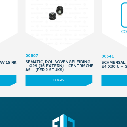
00607
00541
SEMATIC, ROL BOVENGELEIDING
AV 15 RK
SCHMERSAL, 
– Ø29 (36 EXTERN) – CENTRISCHE
E4 X30 U –
AS – (PER 2 STUKS)
LOGIN