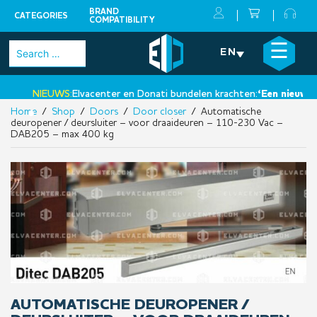
BRAND
CATEGORIES
COMPATIBILITY
Skip
×
☰
Search
EN
to
for:
content
NIEUWS:
Elvacenter en Donati bundelen krachten:
‘Een nieuwe sta
Home
/
Shop
/
Doors
/
Door closer
/ Automatische
•
deuropener / deursluiter – voor draaideuren – 110-230 Vac –
DAB205 – max 400 kg
AUTOMATISCHE DEUROPENER /