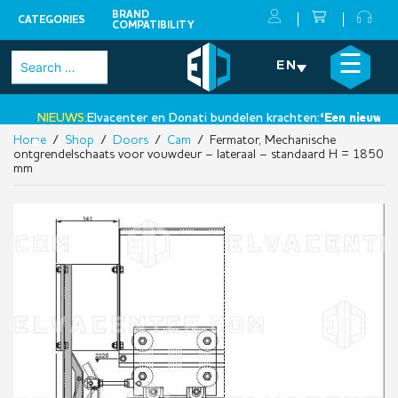
BRAND
CATEGORIES
COMPATIBILITY
Skip
×
☰
Search
EN
to
for:
content
NIEUWS:
Elvacenter en Donati bundelen krachten:
‘Een nieuwe sta
Home
/
Shop
/
Doors
/
Cam
/ Fermator, Mechanische
•
ontgrendelschaats voor vouwdeur – lateraal – standaard H = 1850
mm