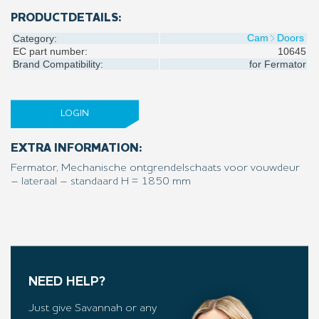
PRODUCTDETAILS:
Cam
Doors
Category:
EC part number:
10645
Brand Compatibility:
for
Fermator
LOGIN
EXTRA INFORMATION:
Fermator, Mechanische ontgrendelschaats voor vouwdeur
– lateraal – standaard H = 1850 mm
NEED HELP?
Just give Savannah or any