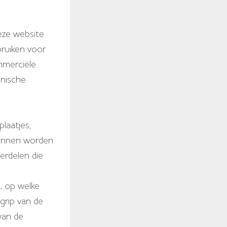
deze website
bruiken voor
ommerciële
onische
plaatjes,
 kunnen worden
erdelen die
, op welke
grip van de
van de