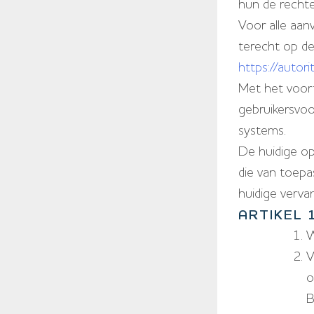
hun de rechte
Voor alle aan
terecht op de
https://autor
Met het voor
gebruikersvoo
systems.
De huidige op
die van toepa
huidige verva
ARTIKEL 
W
V
o
B