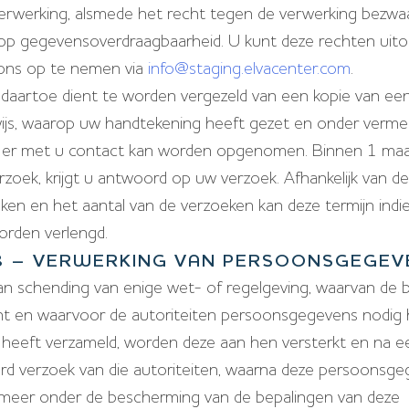
erwerking, alsmede het recht tegen de verwerking bezwa
 op gegevensoverdraagbaarheid. U kunt deze rechten uit
ons op te nemen via
info@staging.elvacenter.com
.
 daartoe dient te worden vergezeld van een kopie van een
wijs, waarop uw handtekening heeft gezet en onder verme
 er met u contact kan worden opgenomen. Binnen 1 ma
rzoek, krijgt u antwoord op uw verzoek. Afhankelijk van de
ken en het aantal van de verzoeken kan deze termijn ind
rden verlengd.
 8 – VERWERKING VAN PERSOONSGEGEV
van schending van enige wet- of regelgeving, waarvan de 
ht en waarvoor de autoriteiten persoonsgegevens nodig
heeft verzameld, worden deze aan hen versterkt en na een
rd verzoek van die autoriteiten, waarna deze persoonsg
 meer onder de bescherming van de bepalingen van deze