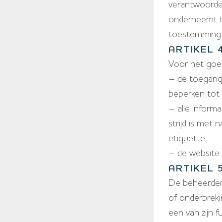
verantwoordel
onderneemt te
toestemming d
ARTIKEL 
Voor het goe
– de toegang
beperken tot 
– alle inform
strijd is met 
etiquette;
– de website 
ARTIKEL
De beheerder 
of onderbreki
een van zijn f