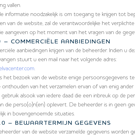
ng vallen.
de informatie noodzakelijk is om toegang te krijgen tot be
ten van de website, zal de verantwoordelijke het verplichte
tie aangeven op het moment van het vragen van de gege
9 – COMMERCIËLE AANBIEDINGEN
ciële aanbiedingen krijgen van de beheerder. Indien u de
angen stuurt u een mail naar het volgende adres:
elvacenter.com
.
ens het bezoek van de website enige persoonsgegevens t
te onthouden van het verzamelen ervan of van enig ander
gebruik alsook van iedere daad die een inbreuk op de per
an die perso(o)n(en) oplevert. De beheerder is in geen ge
ijk in bovengenoemde situaties.
 10 – BEWAARTERMIJN GEGEVENS
eheerder van de website verzamelde gegevens worden ge