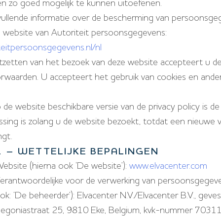
n zo goed mogelijk te kunnen uitoefenen.
vullende informatie over de bescherming van persoonsge
 website van Autoriteit persoonsgegevens:
iteitpersoonsgegevens.nl/nl
tzetten van het bezoek van deze website accepteert u d
rwaarden. U accepteert het gebruik van cookies en ander
 de website beschikbare versie van de privacy policy is de
ssing is zolang u de website bezoekt, totdat een nieuwe v
ngt.
1 – WETTELIJKE BEPALINGEN
ebsite (hierna ook ‘De website’):
www.elvacenter.com
erantwoordelijke voor de verwerking van persoonsgegeve
ok: ‘De beheerder’): Elvacenter N.V./Elvacenter B.V., geves
egoniastraat 25, 9810 Eke, Belgium, kvk-nummer 7031