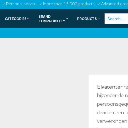
Skip
Personal service
More than 13.000 products
Advanced orde
to
BRAND
Search
CATEGORIES
PRODUCTS
content
COMPATIBILITY
for:
Elvacenter
re
bijzonder de 
persoonsgege
daarom een b
verwerkingen 