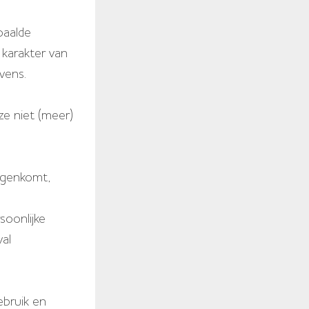
paalde
 karakter van
vens.
ze niet (meer)
egenkomt,
soonlijke
val
bruik en