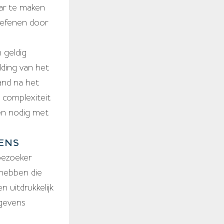
ar te maken
oefenen door
 geldig
lding van het
and na het
 complexiteit
ien nodig met
ENS
bezoeker
 hebben die
 uitdrukkelijk
egevens