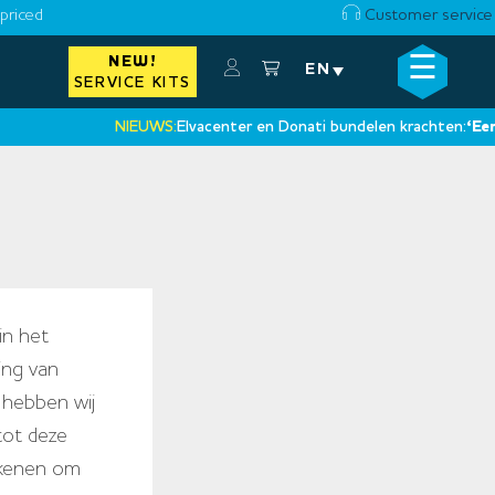
priced
Customer service
☰
NEW!
×
EN
SERVICE KITS
NIEUWS:
Elvacenter en Donati bundelen krachten:
‘Een nieuwe s
•
in het
ing van
 hebben wij
tot deze
kkenen om