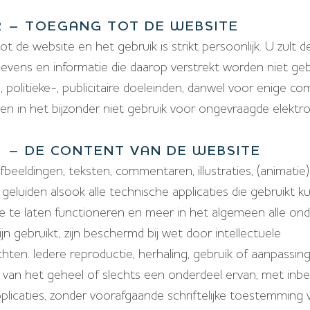
2 – TOEGANG TOT DE WEBSITE
t de website en het gebruik is strikt persoonlijk. U zult 
evens en informatie die daarop verstrekt worden niet ge
 politieke-, publicitaire doeleinden, danwel voor enige c
en in het bijzonder niet gebruik voor ongevraagde elektr
3 – DE CONTENT VAN DE WEBSITE
fbeeldingen, teksten, commentaren, illustraties, (animatie)
 geluiden alsook alle technische applicaties die gebruikt
 te laten functioneren en meer in het algemeen alle ond
ijn gebruikt, zijn beschermd bij wet door intellectuele
ten. Iedere reproductie, herhaling, gebruik of aanpassing
, van het geheel of slechts een onderdeel ervan, met inbe
plicaties, zonder voorafgaande schriftelijke toestemming 