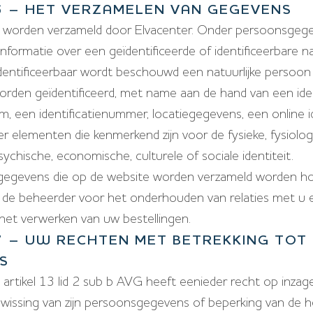
 6 – HET VERZAMELEN VAN GEGEVENS
worden verzameld door Elvacenter. Onder persoonsgeg
 informatie over een geïdentificeerde of identificeerbare na
identificeerbaar wordt beschouwd een natuurlijke persoon 
worden geïdentificeerd, met name aan de hand van een iden
m, een identificatienummer, locatiegegevens, een online i
r elementen die kenmerkend zijn voor de fysieke, fysiolog
ychische, economische, culturele of sociale identiteit.
egevens die op de website worden verzameld worden hoo
 de beheerder voor het onderhouden van relaties met u e
het verwerken van uw bestellingen.
 7 – UW RECHTEN MET BETREKKING TOT
S
artikel 13 lid 2 sub b AVG heeft eenieder recht op inzag
of wissing van zijn persoonsgegevens of beperking van de 