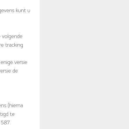
gevens kunt u
e volgende
e tracking
 enige versie
ersie de
ns (hierna
tigd te
1587.