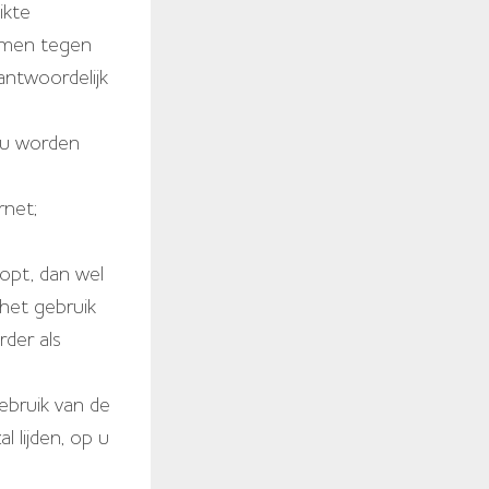
ikte
rmen tegen
antwoordelijk
n u worden
rnet;
oopt, dan wel
het gebruik
rder als
ebruik van de
l lijden, op u