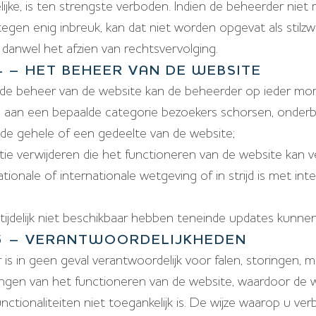
ijke, is ten strengste verboden. Indien de beheerder niet
gen enig inbreuk, kan dat niet worden opgevat als stilzw
anwel het afzien van rechtsvervolging.
4 – HET BEHEER VAN DE WEBSITE
de beheer van de website kan de beheerder op ieder mo
 aan een bepaalde categorie bezoekers schorsen, onderb
de gehele of een gedeelte van de website;
atie verwijderen die het functioneren van de website kan v
nationale of internationale wetgeving of in strijd is met int
tijdelijk niet beschikbaar hebben teneinde updates kunnen
 5 – VERANTWOORDELIJKHEDEN
is in geen geval verantwoordelijk voor falen, storingen, m
ngen van het functioneren van de website, waardoor de 
unctionaliteiten niet toegankelijk is. De wijze waarop u ver