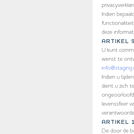
privacyverklari
Indien bepaal
functionalitei
deze informa
ARTIKEL 
U kunt commer
wenst te ontv
info@staging.
Indien u tijd
dient u zich 
ongeoorloofd 
levenssfeer v
verantwoordel
ARTIKEL
De door de b