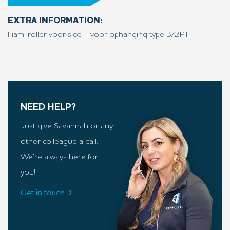
EXTRA INFORMATION:
Fiam, roller voor slot – voor ophanging type B/2PT
NEED HELP?
Just give Savannah or any
other colleague a call.
We’re always here for
you!
Get in touch