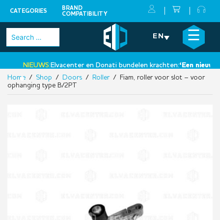
BRAND
CATEGORIES
COMPATIBILITY
Skip
×
☰
Search
EN
to
for:
content
NIEUWS:
Elvacenter en Donati bundelen krachten:
‘Een nieuwe st
Home
/
Shop
/
Doors
/
Roller
/ Fiam, roller voor slot – voor
•
ophanging type B/2PT